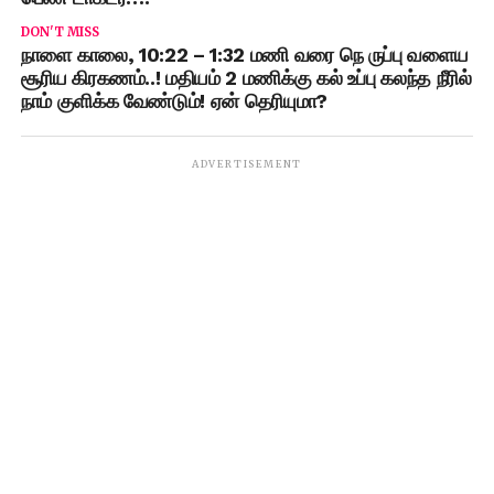
DON'T MISS
நாளை காலை, 10:22 – 1:32 மணி வரை நெ ருப்பு வளைய
சூரிய கிரகணம்..! மதியம் 2 மணிக்கு கல் உப்பு கலந்த நீரில்
நாம் குளிக்க வேண்டும்! ஏன் தெரியுமா?
ADVERTISEMENT