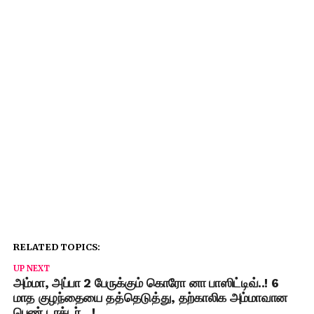
RELATED TOPICS:
UP NEXT
அம்மா, அப்பா 2 பேருக்கும் கொரோ னா பாஸிட்டிவ்..! 6
மாத குழந்தையை தத்தெடுத்து, தற்காலிக அம்மாவான
பெண் டாக்டர்…!