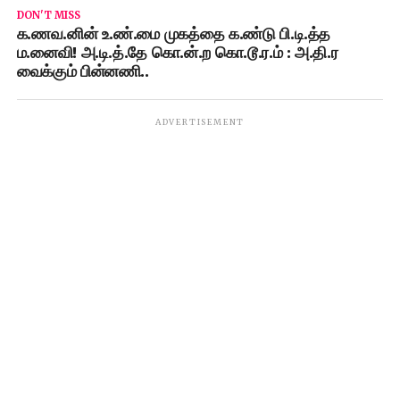
DON'T MISS
க.ணவ.னின் உ.ண்.மை முகத்தை க.ண்டு பி.டி.த்த
ம.னைவி! அ.டி.த்.தே கொ.ன்.ற கொ.டூ.ர.ம் : அ.தி.ர
வைக்கும் பின்னணி..
ADVERTISEMENT