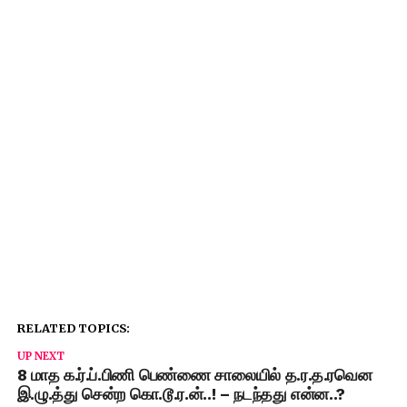
RELATED TOPICS:
UP NEXT
8 மாத க.ர்.ப்.பிணி பெண்ணை சாலையில் த.ர.த.ரவென
இ.ழு.த்து சென்ற கொ.டூ.ர.ன்..! – நடந்தது என்ன..?