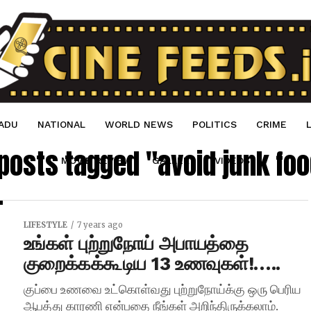
ADU
NATIONAL
WORLD NEWS
POLITICS
CRIME
 posts tagged "avoid junk fo
MOVIE REVIEW
GALLERY
VIDEOS
LIFESTYLE
7 years ago
உங்கள் புற்றுநோய் அபாயத்தை
குறைக்கக்கூடிய 13 உணவுகள்!…..
குப்பை உணவை உட்கொள்வது புற்றுநோய்க்கு ஒரு பெரிய
ஆபத்து காரணி என்பதை நீங்கள் அறிந்திருக்கலாம்.