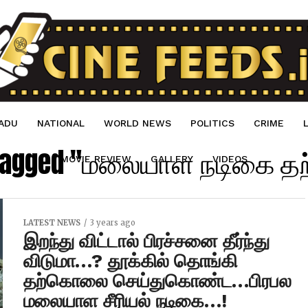
ADU
NATIONAL
WORLD NEWS
POLITICS
CRIME
s tagged "மலையாள நடிகை
MOVIE REVIEW
GALLERY
VIDEOS
LATEST NEWS
3 years ago
இறந்து விட்டால் பிரச்சனை தீர்ந்து
விடுமா…? தூக்கில் தொங்கி
தற்கொலை செய்துகொண்ட…பிரபல
மலையாள சீரியல் நடிகை…!