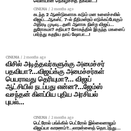
வெளியான நெகிழ்ச்சித் தகவல்…!
CINEMA
2 months ago
கடந்த 2 ஆண்டுகளாக கடும் மன உளைச்சலில்
விஜய்…ஆகஸ்ட் 7-ல் நீதிமன்றம் எடுக்கப்போகும்
அதிரடி முடிவு…தனி ஆளாக நின்ற விஜய்…
துரோகமா? சதியா? சோகத்தில் இருந்த மகனைப்
பார்த்து கதறிய தாய் ஷோபா…!
CINEMA
2 months ago
விசில் அடித்தவர்களுக்கு அமைச்சர்
பதவியா?…விஜய்க்கு அமைச்சர்கள்
பெயராவது தெரியுமா?… விஜய்
ஆட்சியில் நடப்பது என்ன?…ஜேம்ஸ்
வசந்தன் கிளப்பிய புதிய அரசியல்
புயல்…
CINEMA
2 months ago
பெட்ரோல் பங்க்கில் பெட்ரோல் இல்லைனாலும்
விஜய்யா காரணம்?…லாரன்ஸைத் தொடர்ந்து…