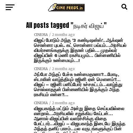
All posts tagged "நடிகர் விஜய்"
CINEMA
2 months ago
விஜய் போடும் அந்த ‘3 கண்டிஷன்ஸ்’…ஆக்‌ஷன்
சொன்னா புயல்.. கட் சொன்னா பவ்யம்…அரசியல்
விமர்சனங்களுக்கு இதான் பதில்… முதல்வர்
விஜய்யின் 6 மணி ரகசியமும்… பின்னணியில்
இருக்கும் உண்மையும்…!
CINEMA
2 months ago
அப்போ அந்தப் பேச்சு உண்மைதானா?…மோடி,
ஸ்டாலின் வாழ்த்தியும் ரஜினி ஏன் மௌனம்?…
விஜய் – ரஜினி பனிப்போர் உச்சகட்டம்…வாழ்த்து
சொல்லாததன் பின்னணியில் இருக்கும் அந்த
ரகசியம் என்ன?…
CINEMA
2 months ago
விஜயகாந்த் மட்டும் அன்று இதை செய்யவில்லை
என்றால்…அரசியலில் சறுக்கிய கேப்டன்…
ஆனால் விஜய்யின் வளர்ச்சிக்கு விதை
போட்டார்…விஜய் – விஜயகாந்த் இடையே இருந்த
அந்தத் தனிப் பாசம்…பல வருடங்களுக்குப் பின்