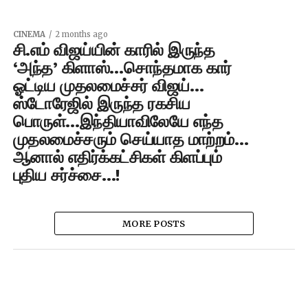
CINEMA
2 months ago
சி.எம் விஜய்யின் காரில் இருந்த
‘அந்த’ கிளாஸ்…சொந்தமாக கார்
ஓட்டிய முதலமைச்சர் விஜய்…
ஸ்டோரேஜில் இருந்த ரகசிய
பொருள்…இந்தியாவிலேயே எந்த
முதலமைச்சரும் செய்யாத மாற்றம்…
ஆனால் எதிர்க்கட்சிகள் கிளப்பும்
புதிய சர்ச்சை…!
MORE POSTS