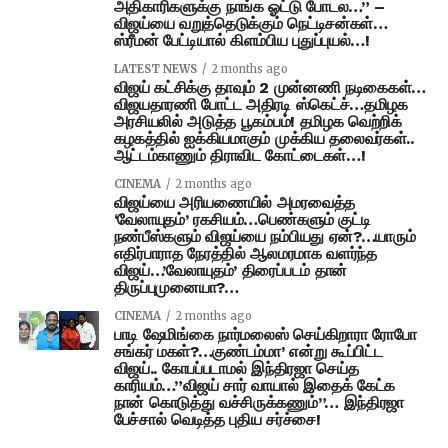
அதிகாரிகளுக்கு நாங்க ஓட்டு போடல…” –
விஜய்யை வறுத்தெடுக்கும் நெட்டிசன்கள்…
ஸ்ரீமன் பேட்டியால் கிளம்பிய புதுப்புயல்…!
LATEST NEWS
2 months ago
விஜய் கட்சிக்கு தாவும் 2 முன்னணி நடிகைகள்…
விஜயதாரணி போட்ட அதிரடி ஸ்கெட்ச்…தமிழக
அரசியலில் அடுத்த பூகம்பம்! தமிழக வெற்றிக்
கழகத்தில் ஐக்கியமாகும் முக்கிய தலைவர்கள்..
ஆட்டம்காணும் திராவிட கோட்டைகள்…!
CINEMA
2 months ago
விஜய்யை அரியணையில் அமரவைத்த
‘வேலாயுதம்’ ரகசியம்…பெண்களும் குட்டி
நண்பீஸ்களும் விஜய்யை நம்பியது ஏன்?…யாரும்
எதிர்பாராத நேரத்தில் ஆலமரமாக வளர்ந்த
விஜய்…’வேலாயுதம்’ திரைப்படம் தான்
திருப்புமுனையா?…
CINEMA
2 months ago
பாடி ஷேமிங்கை நார்மலைஸ் செய்கிறாரா ரோபோ
சங்கர் மகள்?…குண்டம்மா’ என்று கூப்பிட்ட
விஜய்.. கோபப்படாமல் இந்திரஜா செய்த
காரியம்…”விஜய் சார் வாயால் இதைக் கேட்க
நான் கொடுத்து வச்சிருக்கணும்”… இந்திரஜா
பேச்சால் வெடித்த புதிய சர்ச்சை!