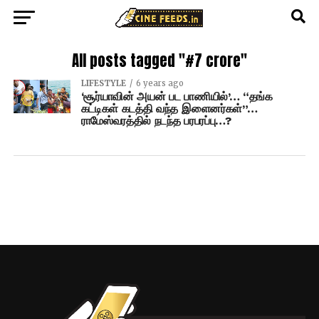
All posts tagged "#7 crore"
LIFESTYLE
6 years ago
‘சூர்யாவின் அயன் பட பாணியில்’… “தங்க
கட்டிகள் கடத்தி வந்த இளைனர்கள்”…
ராமேஸ்வரத்தில் நடந்த பரபரப்பு…?