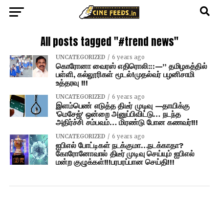
All posts tagged "#trend news"
UNCATEGORIZED
6 years ago
கொரோனா வைரஸ் எதிரொலி:::—” தமிழகத்தில்
பள்ளி, கல்லூரிகள் மூடல்!முதல்வர் பழனிசாமி
உத்தரவு !!!
UNCATEGORIZED
6 years ago
இளம்பெண் எடுத்த திடீர் முடிவு —தாயிக்கு
‘மெசேஜ்’ ஒன்றை அனுப்பிவிட்டு… நடந்த
அதிர்ச்சி சம்பவம்… மிரண்டு போன கணவர்!!!
UNCATEGORIZED
6 years ago
ஐபிஎல் போட்டிகள் நடக்குமா…நடக்காதா?
கோரோனோவால் திடீர் முடிவு செய்யும் ஐபிஎல்
மன்ற குழுக்கள்!!!பரபரப்பான செய்தி!!!