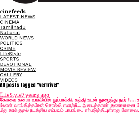
cinefeeds
LATEST NEWS
CINEMA
Tamilnadu
National
WORLD NEWS
POLITICS
CRIME
LifeStyle
SPORTS
DEVOTIONAL
MOVIE REVIEW
GALLERY
VIDEOS
All posts tagged "vertrivel"
LifeStyle
7 years ago
கோவை கனரா வங்கியில் துப்பாக்கி, கத்தி உடன் நுழைந்து நபர் !…. ஊ
லோன் வாங்கித்தரேன் சொல்லி ஏமாற்றிய இடைத்தரகர் குணாளனை கோலா 
மீது தாக்குதல் நடத்திய சம்பவம் பரபரப்பை ஏற்படுத்தியுள்ளது.கோவை.