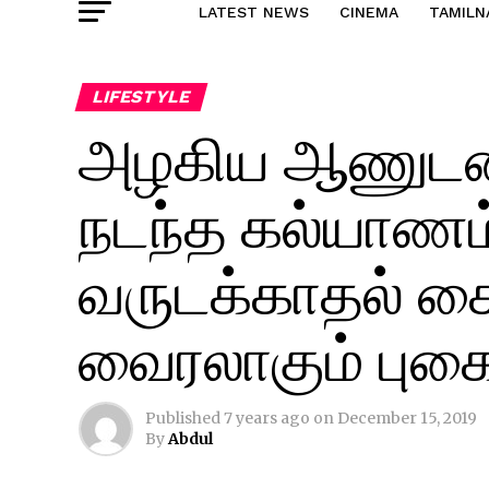
LATEST NEWS
CINEMA
TAMILN
LIFESTYLE
அழகிய ஆணுடன்
நடந்த கல்யாணம்
வருடக்காதல் கைக
வைரலாகும் புகை
Published
7 years ago
on
December 15, 2019
By
Abdul