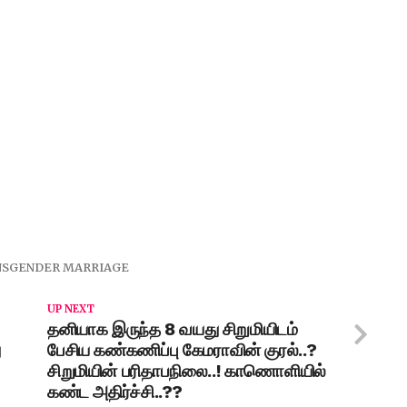
NSGENDER MARRIAGE
UP NEXT
தனியாக இருந்த 8 வயது சிறுமியிடம்
ு
பேசிய கண்கணிப்பு கேமராவின் குரல்..?
சிறுமியின் பரிதாபநிலை..! காணொளியில்
கண்ட அதிர்ச்சி..??