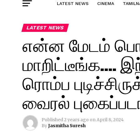
LATEST NEWS
CINEMA
TAMILN
LATEST NEWS
என்ன மேடம் பொச
மாறிட்டீங்க…. இ
ரொம்ப புடிச்சிர
வைரல் புகைப்படங
Published
2 years ago
on
April 8, 2024
By
Jasmitha Suresh