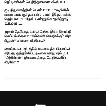
நெட்டிசன்கள் வெறித்தனமான வீடியோ..!
ஐடி நிறுவனத்தின் பெண் CEO : “ஆபிஸில்
மரண மாஸ் குத்தாட்டம்”… ஏன் இந்த டான்ஸ்
தெரியுமா…? “நோட் பண்ணுங்க ‘தமிழ்நாடு’
C.E.O.’S….
‘முகம் தெரியாத நபர்’..! அங்க இங்க தொட்டு
செய்யும் லீலை.? “கம்பெனி கொடுக்கும் மீரா
மிதுன்” சர்ச்சை வீடியோ..?
வைக்க கூட இடத்தில் கைவைத்த பிரபலம்..!
சரியுனு ஒத்துக்கிட்ட நடிகை ஷாலு ஷம்மு..!
“அசிங்கம்” இணையத்தை தெறிக்கவிட்ட
வீடியோ..?