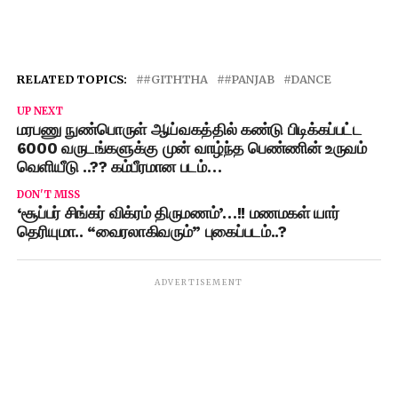
RELATED TOPICS:
#GITHTHA
#PANJAB
DANCE
UP NEXT
மரபணு நுண்பொருள் ஆய்வகத்தில் கண்டு பிடிக்கப்பட்ட
6000 வருடங்களுக்கு முன் வாழ்ந்த பெண்ணின் உருவம்
வெளியீடு ..?? கம்பீரமான படம்…
DON'T MISS
‘சூப்பர் சிங்கர் விக்ரம் திருமணம்’…!! மணமகள் யார்
தெரியுமா.. “வைரலாகிவரும்” புகைப்படம்..?
ADVERTISEMENT