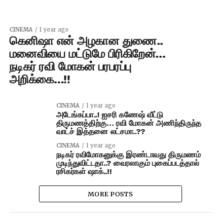
CINEMA
1 year ago
கெனிஷா என் அழகான துணை..
மனைவியை மட்டுமே பிரிகிறேன்…
நடிகர் ரவி மோகன் பரபரப்பு
அறிக்கை…!!
CINEMA
1 year ago
அடேங்கப்பா..! ஐசரி கணேஷ் வீட்டு
திருமணத்திற்கு… ரவி மோகன் அணிந்திருந்த
வாட்ச் இத்தனை லட்சமா..??
CINEMA
1 year ago
நடிகர் ரவிமோகனுக்கு இரண்டாவது திருமணம்
முடிந்துவிட்டதா..? வைரலாகும் புகைப்படத்தால்
ரசிகர்கள் ஷாக்..!!
MORE POSTS