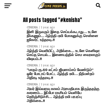
All posts tagged "#kenisha"
CINEMA
1 year ago
இனி இருவரும் இதை செய்யக்கூடாது… உடனே
நீக்கணும்… ஆர்த்தி-ரவி மோகனுக்கு சென்னை
ஐகோர்ட் உத்தரவு..!!
CINEMA
1 year ago
ஆர்த்தி வெளியிட்ட அறிக்கை… உடனே கெனிஷா
செய்த செயல்… இணையத்தில் செம வைரலாகும்
விஷயம்..!!
CINEMA
1 year ago
“மாதம் ரூ.40 லட்சம் ஜீவனாம்சம் வேண்டும்”
ஒரே போடாய் போட்ட ஆர்த்தி ரவி… நீதிமன்றம்
அதிரடி உத்தரவு..!!
CINEMA
1 year ago
அவர் இவ்வளவு காலம் அமைதியாக இருந்ததற்கு
காரணம்… இப்போ ரகசியம் வெளியே
தெரிஞ்சிடுச்சி… ஆர்த்தி ரவி பரபரப்பு
அறிக்கை..!!