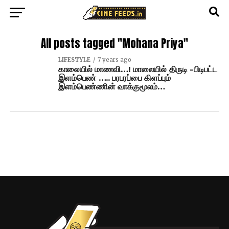
All posts tagged "Mohana Priya"
LIFESTYLE
7 years ago
காலையில் மாணவி…! மாலையில் திருடி -பிடிபட்ட
இளம்பெண் ….. பரபரப்பை கிளப்பும்
இளம்பெண்ணின் வாக்குமூலம்…