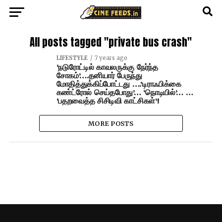
All posts tagged "private bus crash"
LIFESTYLE
7 years ago
‘நடுரோட்டில் காவலருக்கு நேர்ந்த
சோகம்’….தனியார் பேருந்து
மோதித்துக்கிப்போட்டது ….’டிராஃபிக்கை
கண்ட்ரோல் செய்தபோது’… ‘நொடியில்’… …
‘பதறவைத்த சிசிடிவி காட்சிகள்’!
MORE POSTS