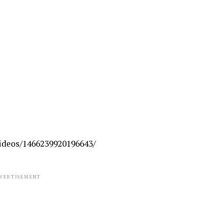
ideos/1466239920196643/
VERTISEMENT