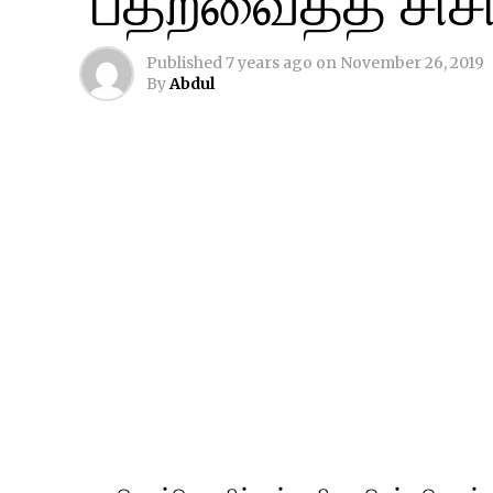
Published
7 years ago
on
November 26, 2019
By
Abdul