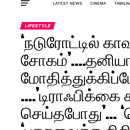
LATEST NEWS
CINEMA
TAMILN
LIFESTYLE
‘நடுரோட்டில் காவ
சோகம்’….தனியார
மோதித்துக்கிப்
….’டிராஃபிக்கை
செய்தபோது’… ‘
‘பதறவைத்த சிசிட