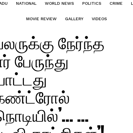
ADU
NATIONAL
WORLD NEWS
POLITICS
CRIME
MOVIE REVIEW
GALLERY
VIDEOS
லருக்கு நேர்ந்த
் பேருந்து
போட்டது
 கண்ட்ரோல்
நொடியில்’… …
ிவி காட்சிகள்’!