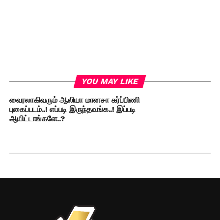
YOU MAY LIKE
வைரலாகிவரும் ஆலியா மானசா கர்ப்பிணி
புகைப்படம்..! எப்படி இருந்தவங்க..! இப்படி
ஆயிட்டாங்களே..?