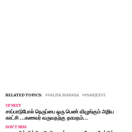
RELATED TOPICS:
#ALIYA MANASA
#SANJEEVI
UP NEXT
சாப்பாடுபோல் நெருப்பை ஒரு பெண் விழுங்கும் அறிய
காட்சி …கணவர் வருவதற்கு தாமதம்…
DON'T MISS