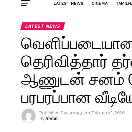
LATEST NEWS
CINEMA
TAMILN
LATEST NEWS
வெளிப்படையா
தெரிவித்தார் தர
ஆணுடன் சனம் ரெ
பரபரப்பான வீடி
Published
7 years ago
on
February 1, 2020
By
Abdul