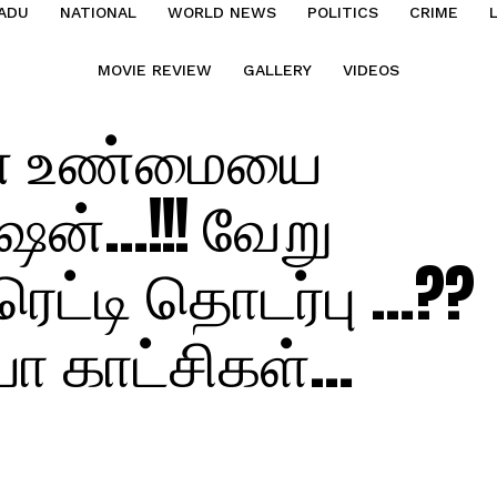
ADU
NATIONAL
WORLD NEWS
POLITICS
CRIME
MOVIE REVIEW
GALLERY
VIDEOS
ன உண்மையை
்ஷன்…!!! வேறு
ட்டி தொடர்பு …??
யோ காட்சிகள்…