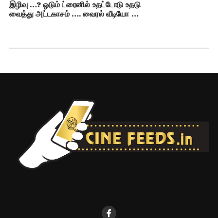
இழிவு …? ஓடும் ட்ரைனில் உதட்டோடு உதடு
வைத்து அட்டகாசம் …. வைரல் வீடியோ …