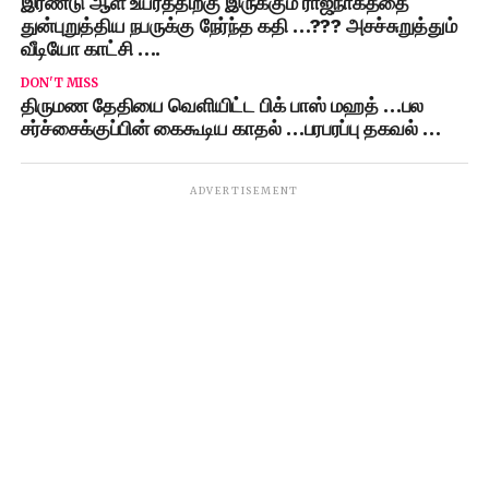
இரண்டு ஆள் உயரத்திற்கு இருக்கும் ராஜநாகத்தை
துன்புறுத்திய நபருக்கு நேர்ந்த கதி …??? அசச்சுறுத்தும்
வீடியோ காட்சி ….
DON'T MISS
திருமண தேதியை வெளியிட்ட பிக் பாஸ் மஹத் …பல
சர்ச்சைக்குப்பின் கைகூடிய காதல் …பரபரப்பு தகவல் …
ADVERTISEMENT