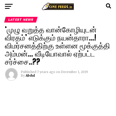
LATEST NEWS
‘முழு வறுத்த வான்கோழியுடன்
விரதம்’ எடுக்கும் நயன்தாரா…!
விமர்சனத்திற்கு உள்ளன மூக்குத்தி
அம்மன்… வீடியோவால் ஏற்பட்ட
சர்ச்சை..??
Published
7 years ago
on
December 1, 2019
By
Abdul