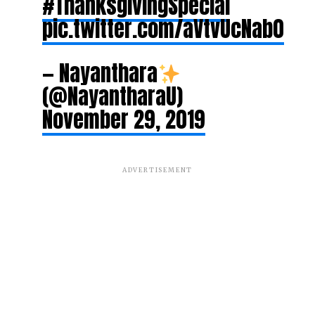
#ThanksgivingSpecial
pic.twitter.com/aVtvUcNab0
— Nayanthara
(@NayantharaU)
November 29, 2019
ADVERTISEMENT