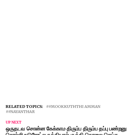
RELATED TOPICS:
#MOOKKUTHTHI AMMAN
#NAYANTHAR
UP NEXT
ஒருதடவ சொன்ன கேக்காம திரும்ப திரும்ப தப்பு பண்றனு