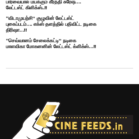
பார்வையால் மயக்கும் கீர்த்தி சுரேஷ்….
லேட்டஸ்ட் கிளிக்ஸ்..!!
“விடாமுயற்சி” குழுவின் லேட்டஸ்ட்
புகைப்படம்…. எக்ஸ் தளத்தில் பதிவிட்ட நடிகை
திரிஷா…!!
“செவ்வானம் சேலைக்கட்டி” நடிகை
மாளவிகா மோகனனின் லேட்டஸ்ட் க்ளிக்ஸ்…!!