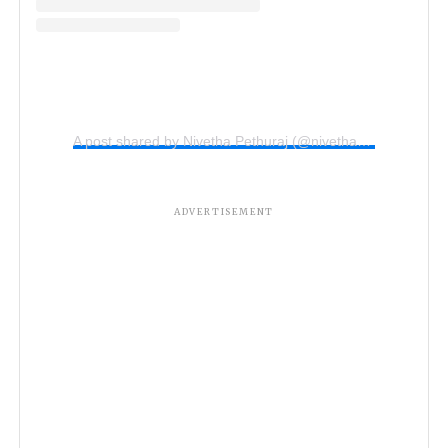
A post shared by Nivetha Pethuraj (@nivethapethuraj)
ADVERTISEMENT