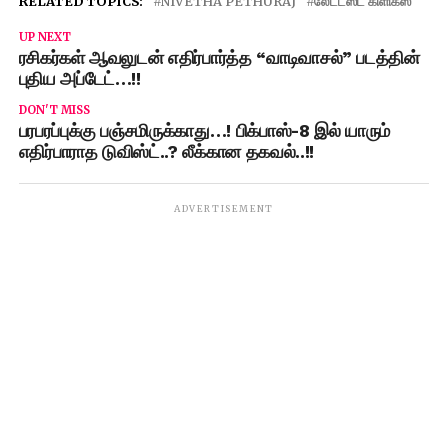
RELATED TOPICS:
NIVETHA PETHURAJ
லேட்டஸ்ட் கிளிக்ஸ்
UP NEXT
ரசிகர்கள் ஆவலுடன் எதிர்பார்த்த “வாடிவாசல்” படத்தின்
புதிய அப்டேட்…!!
DON'T MISS
பரபரப்புக்கு பஞ்சமிருக்காது…! பிக்பாஸ்-8 இல் யாரும்
எதிர்பாராத டுவிஸ்ட்..? லீக்கான தகவல்..!!
ADVERTISEMENT