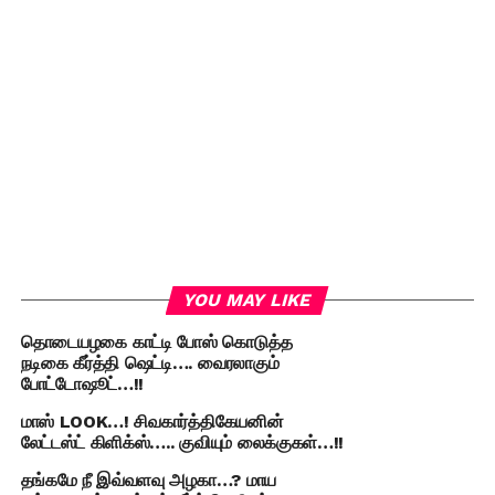
YOU MAY LIKE
தொடையழகை காட்டி போஸ் கொடுத்த
நடிகை கீர்த்தி ஷெட்டி…. வைரலாகும்
போட்டோஷூட்…!!
மாஸ் LOOK…! சிவகார்த்திகேயனின்
லேட்டஸ்ட் கிளிக்ஸ்….. குவியும் லைக்குகள்…!!
தங்கமே நீ இவ்வளவு அழகா…? மாய