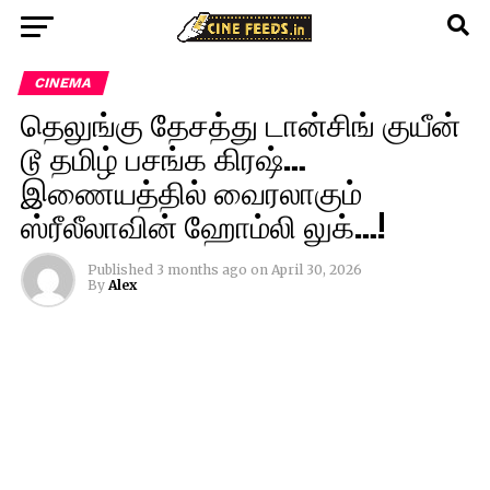
CINEMA
தெலுங்கு தேசத்து டான்சிங் குயீன்
டூ தமிழ் பசங்க கிரஷ்…
இணையத்தில் வைரலாகும்
ஸ்ரீலீலாவின் ஹோம்லி லுக்…!
Published
3 months ago
on
April 30, 2026
By
Alex