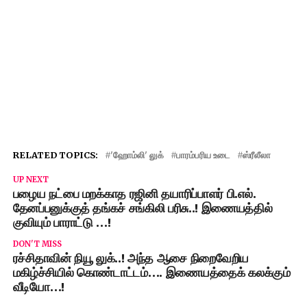
RELATED TOPICS:
'ஹோம்லி' லுக்
பாரம்பரிய உடை
ஸ்ரீலீலா
UP NEXT
பழைய நட்பை மறக்காத ரஜினி தயாரிப்பாளர் பி.எல்.
தேனப்பனுக்குத் தங்கச் சங்கிலி பரிசு..! இணையத்தில்
குவியும் பாராட்டு …!
DON'T MISS
ரச்சிதாவின் நியூ லுக்..! அந்த ஆசை நிறைவேறிய
மகிழ்ச்சியில் கொண்டாட்டம்…. இணையத்தைக் கலக்கும்
வீடியோ…!