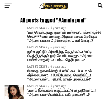
All posts tagged "#Amala pual"
LATEST NEWS
6 years ago
‘உன் ரெண்டாவது கணவர் உன்னை’.. நல்லா வச்சி
செய்***வார் எனக்கு அவரை நல்லா தெரியும்:
“அமலா பாலை அதிரவைத்த”.. ஸ்ரீ ரெட்டி..?
LATEST NEWS
6 years ago
மூச்சு முட்டும் அளவிற்கு நெருக்கம்..! ‘கட்டி
பிடித்திருக்கும் நபர் வெளியானது’.. “அமலா
பாலின் காதலர்”..! யார்… தெரியுமா…?
LATEST NEWS
6 years ago
போதை தலைக்கேறி பேண்ட் கூட போடாமல்
சர்ச்சையான’…! போட்டோவை வெளியிட்ட!
“அமலா பால்”… தீயாய் பரவும் புகைப்படம்?
LATEST NEWS
6 years ago
‘பணம் இல்லாமல் கஷ்ட்டப்பட்டு வருகிறேன்’….!
“அமலா பால் வெளியிட்ட பகீர் தகவல்”…?