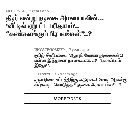
LIFESTYLE
7 years ago
தீடிர் என்று நடிகை அமலாபாலின்…
‘வீட்டில் ஏற்பட்ட பரிதாபம்’..
“கண்கலங்கும் பிரபலங்கள்”..?
UNCATEGORIZED
7 years ago
தமிழ் சினிமாவை ‘ஆளும் கேரளா நடிகைகள்’..!
என்ன இத்தனை நடிகைகளா…? “புகைப்படம்
இதோ”..
LIFESTYLE
7 years ago
குடியுரிமை சட்டத்திற்கு எதிராக..! மோடி அரசுக்கு
சவுக்கடி.. கொடுத்த “நடிகை அமலா பால்”…?
MORE POSTS