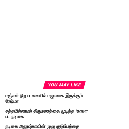
YOU MAY LIKE
மஞ்சள் நிற புடவையில் மஜாவாக இருக்கும்
ரேஷ்மா
சத்தமில்லாமல் திருமணத்தை முடித்த ‘காலா’
பட நடிகை
நடிகை அனுஷ்காவின் முழு குடும்பத்தை