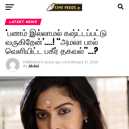
LATEST NEWS
‘பணம் இல்லாமல் கஷ்ட்டப்பட்டு
வருகிறேன்’….! “அமலா பால்
வெளியிட்ட பகீர் தகவல்”…?
Published
6 years ago
on
February 17, 2020
By
Abdul