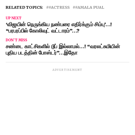
RELATED TOPICS:
#ACTRESS
#AMALA PUAL
UP NEXT
‘விஜயின் நெருங்கிய நண்பரை எதிர்க்கும் சிம்பு’…!
“பரபரப்பில் கோலிவுட் வட்டாரம்”…?
DON'T MISS
சண்டை காட்சிகளில் டூப் இல்லாமல்…! “வரலட்சுமியின்
புதிய படத்தின் போஸ்டர்”…இதோ
ADVERTISEMENT