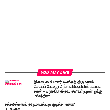
YOU MAY LIKE
இசையமைப்பாளர் அனிருத் திருமணம்
செய்யப் போவது அந்த விவிஐபியின் மகளை
தான் – உறுதிப்படுத்திய சீனியர் நடிகர் ஒய்ஜி
மகேந்திரா!
சத்தமில்லாமல் திருமணத்தை முடித்த ‘காலா’
பட நடிகை