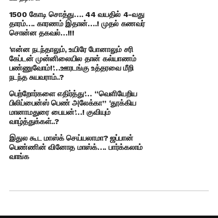
1500 கோடி சொத்து…. 44 வயதில் 4-வது
தாரம்…. காரணம் இதான்….! முதல் கணவர்
சொன்ன தகவல்…!!!
‘என்ன நடந்தாலும், உயிரே போனாலும் சரி
கேப்டன் முன்னிலையில தான் கல்யாணம்
பண்ணுவோம்!’…ஊரடங்கு உத்தரவை மீறி
நடந்த சுயவராம்..?
பெற்றோர்களை எதிர்த்து’… “வெளியேறிய
பிலிப்பைன்ஸ் பெண் அலேக்கா” ‘தூக்கிய
மானாமதுரை பையன்’…! குவியும்
வாழ்த்துக்கள்..?
இதுல கூட மாஸ்க் செய்யலாமா? ஜப்பான்
பெண்ணின் வினோத மாஸ்க்…. பார்க்கலாம்
வாங்க