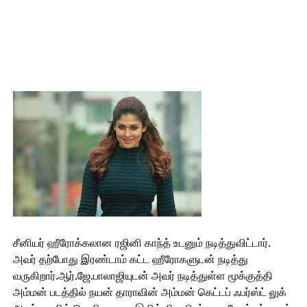
சீனியர் ஹீரோக்கலான ரஜினி காந்த் உடனும் நடித்துவிட்டார்.
அவர் தற்போது இரண்டாம் கட்ட ஹீரோகளுடன் நடித்து
வருகிறார்.ஆர்.ஜே.பாலாஜியுடன் அவர் நடித்துள்ள மூக்குத்தி
அம்மன் படத்தில் நயன் தாராவின் அம்மன் கெட்டப் ஃபர்ஸ்ட் லுக்