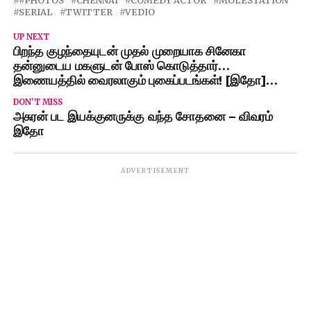
#PHOTOS
CHENNAI
COMEDY ACTOR
MOLESTATION
SERIAL
TWITTER
VEDIO
UP NEXT
பிறந்த குழந்தையுடன் முதல் முறையாக சினேகா
தன்னுடைய மகளுடன் போஸ் கொடுத்தார்…
இணையத்தில் வைரலாகும் புகைப்படங்கள்! [இதோ]…
DON'T MISS
அசுரன் பட இயக்குனருக்கு வந்த சோதனை – விவரம்
இதோ
ADVERTISEMENT