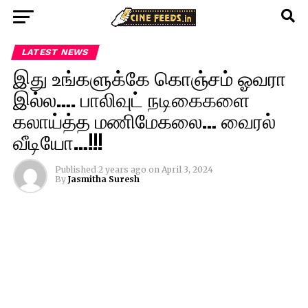
LATEST NEWS
இது உங்களுக்கே கொஞ்சம் ஓவரா
இல்ல…. பாலிவுட் நடிகைகளை
கலாய்த்த மணிமேகலை… வைரல்
வீடியோ…!!!
Published
2 years ago
on
April 3, 2024
By
Jasmitha Suresh