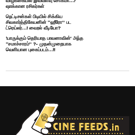
வாழ்க்கையில் இவ்வளவு சோகமா…?
ஷாக்கான ரசிகர்கள்
நெட்டிசன்கள் பிடியில் சிக்கிய
சிவகார்த்திகேயனின் “ஹீரோ” பட
ட்ரெய்லர்…! வைரல் வீடியோ?
‘யாருக்கும் தெரியாத பாவனாவின்’ அந்த
“சமாச்சாரம்” ?- முதன்முறையாக
வெளியான புகைப்படம்…!!