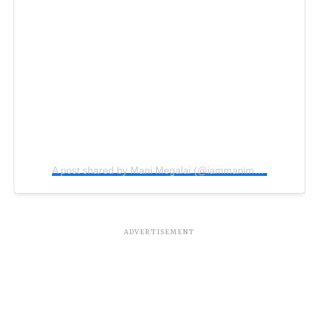
A post shared by Mani Megalai (@iammanimegalai)
ADVERTISEMENT