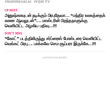
MANIMEGALAI
VIJAY TV
UP NEXT
அனுஷ்காவுடன் நடிக்கும் பிரபுதேவா… “மந்திர உலகத்தைக்
காண ஆவலுடன்”…. மாஸ்டரின் பிறந்தநாளுக்கு
வெளியிட்ட அழகிய பதிவு…!!!
DON'T MISS
“கோட்” படத்திலிருந்து சர்ப்ரைஸ் போஸ்டரை வெளியிட்ட
வெங்கட் பிரபு…. பாக்கவே செம சூப்பரா இருக்கே…!!!
ADVERTISEMENT