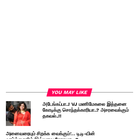
YOU MAY LIKE
அடேங்கப்பா..! VJ மணிமேகலை இத்தனை
கோடிக்கு சொந்தக்காரியா..? அசரவைக்கும்
தகவல்..!!
அனைவரையும் சிறக்க வைக்கும்’… டி,டி-யின்