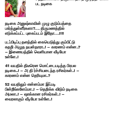
பட நடிகை
நடிகை அனுஷ்காவின் முழு குடும்பத்தை
பார்த்துள்ளீர்களா?…. திருமணத்தில்
எடுக்கப்பட்ட புகைப்படம் இதோ….!!!!
படப்பிடிப்பு தளத்தில் கையெடுத்து கும்பிட்டு
கதறி அழுத நயன்தாரா..! – காரணம் என்ன..?
– இணையத்தில் வெளியான வீடியோ
உள்ளே..!
41 வயதில் திடீரென மொட்டையடித்த பிரபல
நடிகை..! – அ தி ர்ச்சியடைந்த ரசிகர்கள்..! –
காரணம் என்ன தெரியுமா..?
52 வயதிலும் என்னம்மா இப்படி
பின்றீங்களேம்மா..! – தெறிக்க விடும் நடிகை
அமலா..! – ஷாக்கான ரசிகர்கள்..! –
வைரலாகும் வீடியோ உள்ளே..!