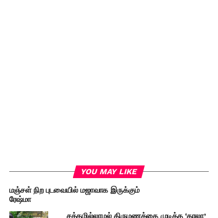
YOU MAY LIKE
மஞ்சள் நிற புடவையில் மஜாவாக இருக்கும்
ரேஷ்மா
சத்தமில்லாமல் திருமணத்தை முடித்த ‘காலா’