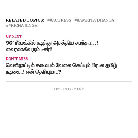
RELATED TOPICS:
#ACTRESS
#AMRITA DHANOA.
#RICHA SINGH
UP NEXT
96′ ரீமேக்கில் நடித்து அசத்திய சமந்தா…!
வைரலாகிவரும் டீசர்?
DON'T MISS
வெளிநாட்டில் சமையல் வேலை செய்யும் பிரபல தமிழ்
நடிகை..! ஏன் தெரியுமா..?
ADVERTISEMENT