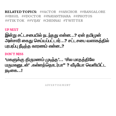
RELATED TOPICS:
#ACTOR
#ANCHOR
#BANGALORE
#BIGIL
#DOCTOR
#NAYANTHARA
#PHOTOS
#TIK TOK
#VIJAY
CHENNAI
TWITTER
UP NEXT
இன்று சட்டசபையில் நடந்தது என்ன…? ஏன் தமிமுன்
அன்சாரி கைது செய்யப்பட்டார்…? சட்டசபை வளாகத்தில்
பரபரப்பு நீடித்த காரணம் என்ன..?
DON'T MISS
‘மகளுக்கு திருமணம் முடிந்த’… ‘சில மாதத்திலே
மருமகனுடன்’ .கள்ளத்தொடர்பா” ? வீடியோ வெளியிட்ட
நடிகை…!
ADVERTISEMENT