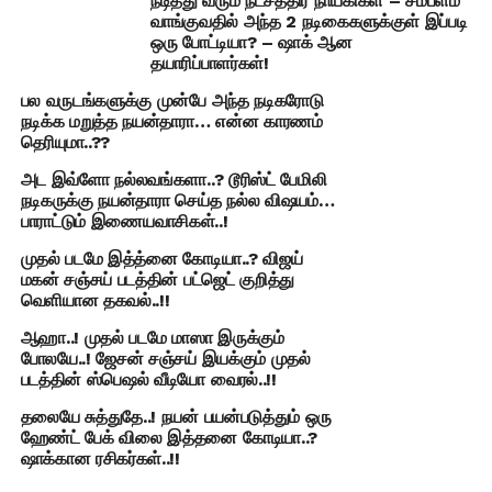
நடித்து வரும் நட்சத்திர நாயகிகள் – சம்பளம்
வாங்குவதில் அந்த 2 நடிகைகளுக்குள் இப்படி
ஒரு போட்டியா? – ஷாக் ஆன
தயாரிப்பாளர்கள்!
பல வருடங்களுக்கு முன்பே அந்த நடிகரோடு
நடிக்க மறுத்த நயன்தாரா… என்ன காரணம்
தெரியுமா..??
அட இவ்ளோ நல்லவங்களா..? டூரிஸ்ட் பேமிலி
நடிகருக்கு நயன்தாரா செய்த நல்ல விஷயம்…
பாராட்டும் இணையவாசிகள்..!
முதல் படமே இத்த்னை கோடியா..? விஜய்
மகன் சஞ்சய் படத்தின் பட்ஜெட் குறித்து
வெளியான தகவல்..!!
ஆஹா..! முதல் படமே மாஸா இருக்கும்
போலயே..! ஜேசன் சஞ்சய் இயக்கும் முதல்
படத்தின் ஸ்பெஷல் வீடியோ வைரல்..!!
தலையே சுத்துதே..! நயன் பயன்படுத்தும் ஒரு
ஹேண்ட் பேக் விலை இத்தனை கோடியா..?
ஷாக்கான ரசிகர்கள்..!!