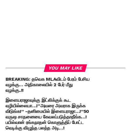
YOU MAY LIKE
BREAKING: தவெக MLAவிடம் பேரம் பேசிய
வழக்கு… அதிகாலையில் 2 பேர் மீது
வழக்கு..!!
இளையராஜாவுக்கு இட்லிக்குக் கூட
வழியில்லையா…!”அவரை அவராக இருக்க
விடுங்க!” -தனிமையில் இளையராஜா…!”50
வருஷ சாதனையை கேவலப்படுத்தாதீங்க…!
பயில்வான் ரங்கநாதன் கொளுத்திப் போட்ட
வெடிக்கு விழுந்த பலத்த அடி…!