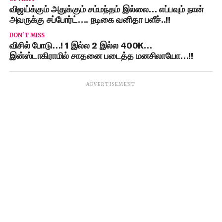
விஜய்க்கும் அதுக்கும் சம்மந்தம் இல்லை… எப்பவும் நான்
அவருக்கு சப்போர்ட்…. நடிகை வனிதா பளீச்..!!
DON'T MISS
விசில் போடு…! 1 இல்ல 2 இல்ல 400K…
இன்ஸ்டாகிராமில் சாதனை படைத்த மனசிலாயோ…!!
ADVERTISEMENT