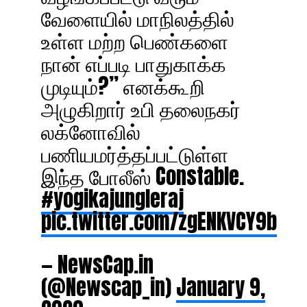
வேளையில் மாநிலத்தில்
உள்ள மற்ற பெண்களை
நான் எப்படி பாதுகாக்க
முடியும்?” எனக்கூறி
அழுகிறார் உபி தலைநகர்
லக்னோவில்
பணியமர்த்தப்பட்டுள்ள
இந்த போலீஸ் Constable.
#yogikajungleraj
pic.twitter.com/zgENKVCY9b
— NewsCap.in
(@Newscap_in)
January 9,