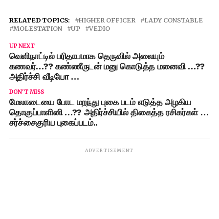
RELATED TOPICS:
HIGHER OFFICER
LADY CONSTABLE
MOLESTATION
UP
VEDIO
UP NEXT
வெளிநாட்டில் பரிதாபமாக தெருவில் அலையும்
கணவர்…?? கண்ணீருடன் மனு கொடுத்த மனைவி …??
அதிர்ச்சி வீடியோ …
DON'T MISS
மேலாடையை போட மறந்து புகை படம் எடுத்த அழகிய
தொகுப்பாளினி …?? அதிர்ச்சியில் திகைத்த ரசிகர்கள் …
சர்ச்சைகுரிய புகைப்படம்..
ADVERTISEMENT