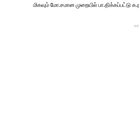
மிகவும் மோ.சமான முறையில் பா.திக்கப்பட்டு க.தற
AD