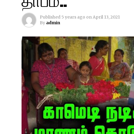
Published
5 years ago
on
April 13, 2021
By
admin