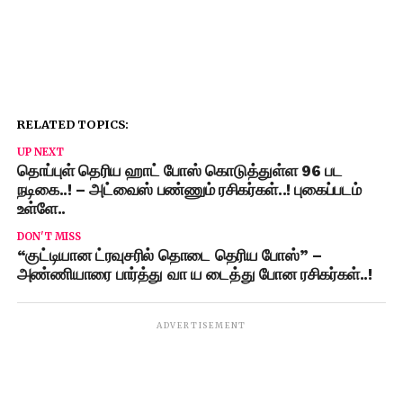
RELATED TOPICS:
UP NEXT
தொப்புள் தெரிய ஹாட் போஸ் கொடுத்துள்ள 96 பட
நடிகை..! – அட்வைஸ் பண்ணும் ரசிகர்கள்..! புகைப்படம்
உள்ளே..
DON'T MISS
“குட்டியான ட்ரவுசரில் தொடை தெரிய போஸ்” –
அண்ணியாரை பார்த்து வா ய டைத்து போன ரசிகர்கள்..!
ADVERTISEMENT