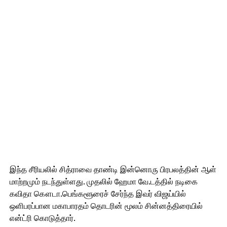
இந்த சீரியலில் சித்ராவை தாண்டி இன்னொரு பிரபலத்தின் ஆள்
மாற்றமும் நடந்துள்ளது. முதலில் ஹேமா வே.டத்தில் நடிகை
கவிதா கௌடா.பெங்களூரைச் சேர்ந்த இவர் விஜய்யில்
ஒளிபரப்பான மகாபாரதம் தொடரின் மூலம் சின்னத்திரையில்
என்ட்ரி கொடுத்தார்.