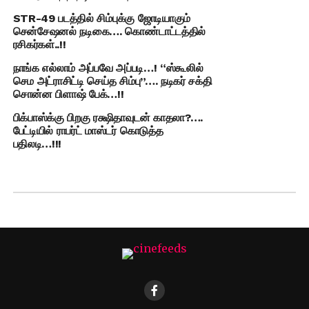
STR-49 படத்தில் சிம்புக்கு ஜோடியாகும்
சென்சேஷனல் நடிகை…. கொண்டாட்டத்தில்
ரசிகர்கள்..!!
நாங்க எல்லாம் அப்பவே அப்படி…! “ஸ்கூலில்
செம அட்ராசிட்டி செய்த சிம்பு”…. நடிகர் சக்தி
சொன்ன பிளாஷ் பேக்…!!
பிக்பாஸ்க்கு பிறகு ரக்ஷிதாவுடன் காதலா?….
பேட்டியில் ராபர்ட் மாஸ்டர் கொடுத்த
பதிலடி…!!!