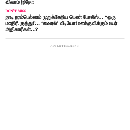
விவரம் இதோ
DON'T MISS
நாடி நரம்பெல்லாம் முறுக்கேறிய பெண் போலீஸ்… “ஒரு
மாதிரி குத்து!’… ‘வைரல்’ வீடியோ! ஊக்குவிக்கும் உயர்
அதிகாரிகள்…?
ADVERTISEMENT