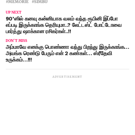
MEMORIE
SIMBU
UP NEXT
90’ஸில் கனவு கன்னியாக வலம் வந்த ரூபினி இப்போ
எப்படி இருக்காங்க தெரியுமா..? லேட்டஸ்ட் போட்டோவை
பார்த்து ஷாக்கான ரசிகர்கள்..!!
DON'T MISS
அம்மாவே எனக்கு பொண்ணா வந்து பிறந்து இருக்காங்க…
அவங்க ரெண்டு பேரும் என் 2 கண்கள்… ஸ்ரீதேவி
உருக்கம்…!!!
ADVERTISEMENT