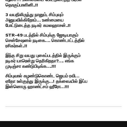
தொகுப்பாளினி..!!
3 வயதிலிருந்து நானும், சிம்புவும்
அனுபவிக்கிறோம்… உண்மையை
போட்டுடைத்த நடிகர் கமலஹாசன்..!!
STR-49 படத்தில் சிம்புக்கு ஜோடியாகும்
சென்சேஷனல் நடிகை…. கொண்டாட்டத்தில்
ரசிகர்கள்..!!
இந்த சிறு வயது புகைப்படத்தில் இருக்கும்
நடிகர் யாரென்று தெரிகிறதா?…. எங்க
முடிஞ்சா கண்டுபிடிங்க….!!!
சிம்புவால் கழண்டுகொண்ட ஜெயம் ரவி…
ஏதோ உள்குத்து இருக்கு…! தக்லைஃபில் இப்ப
இன்னொரு ஹாண்ட்சம் ஹீரோ…!!!