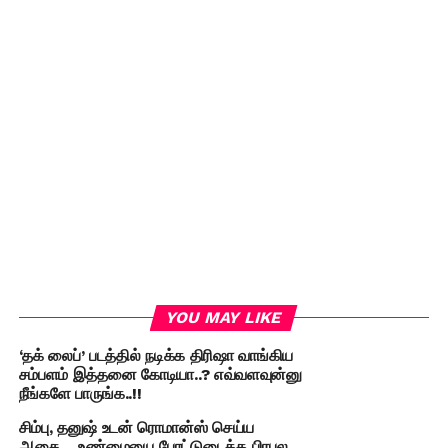
YOU MAY LIKE
‘தக் லைப்’ படத்தில் நடிக்க திரிஷா வாங்கிய
சம்பளம் இத்தனை கோடியா..? எவ்வளவுன்னு
நீங்களே பாருங்க..!!
சிம்பு, தனுஷ் உடன் ரொமான்ஸ் செய்ய
ஆசை… உண்மையை போட்டுடைத்த பிரபல