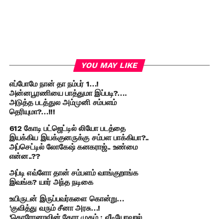
YOU MAY LIKE
எப்போமே நான் தா நம்பர் 1…!
அன்னபூரணியை பாத்துமா இப்படி?….
அடுத்த படத்துல அம்முனி சம்பளம்
தெரியுமா?…!!!
612 கோடி பட்ஜெட்டில் லியோ படத்தை
இயக்கிய இயக்குனருக்கு சம்பள பாக்கியா?..
அப்செட்டில் லோகேஷ் கனகராஜ்.. உண்மை
என்ன..??
அப்டி எவ்ளோ தான் சம்பளம் வாங்குறாங்க
இவங்க? யார் அந்த நடிகை
உயிருடன் இருப்பவர்களை கொன்று…
‘குவித்து வரும் சீனா அரசு…!
‘கொரோனாவின் கோர முகம் : வீடியோவால்