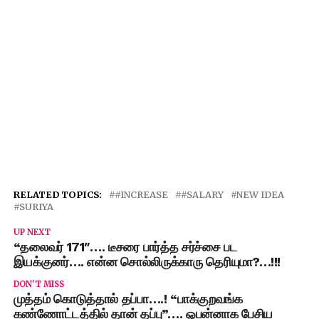
RELATED TOPICS:
#INCREASE
#SALARY
NEW IDEA
SURIYA
UP NEXT
“தலைவர் 171″…. டீசரை பார்த்த சர்ச்சை பட
இயக்குனர்…. என்ன சொல்லிருக்காரு தெரியுமா?…!!!
DON'T MISS
முத்தம் கொடுத்தால் தப்பா….! “பாக்குறவங்க
கண்ணோட்டத்தில் தான் தப்பு”…. ஓபன்னாக பேசிய