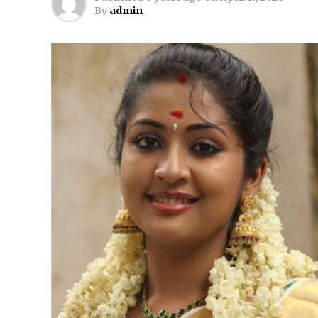
By
admin