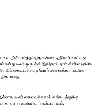
யோவை திலீப் பார்த்தபிறகு என்னை ஹீரோயினாக்க ஒ
ம் என்று அவர் ஒ து க்கி இருந்தால் நான் சினிமாவுக்கே
து தோளில் கைவைத்தப டி போஸ் கொ டுத்தார். உடனே
் அ திகமானது.
கம் இல்லாத ஆண் கைவைத்ததால் ச ங்க டத்துக்கு
ு, என்று கூறியுள்ளார் நவ்யா நாயர்.