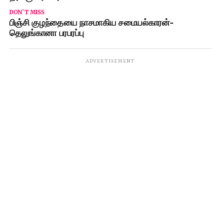
DON'T MISS
பிஞ்சி குழந்தையை நாசமாகிய சமையல்காரன்-
தெலுங்கானா பரபரப்பு
ADVERTISEMENT