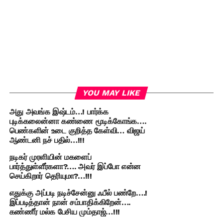
YOU MAY LIKE
அது அவங்க இஷ்டம்…! பார்க்க
புடிக்கலைன்னா கண்ணை மூடிக்கோங்க….
பெண்களின் உடை குறித்த கேள்வி… விஜய்
ஆண்டனி நச் பதில்…!!!
நடிகர் முரளியின் மகளைப்
பார்த்துள்ளீர்களா?…. அவர் இப்போ என்ன
செய்கிறார் தெரியுமா?…!!!
எதுக்கு அப்படி நடிச்சேன்னு ஃபீல் பண்றே….!
இப்படித்தான் நான் சம்பாதிக்கிறேன்….
கண்ணீர் மல்க பேசிய மும்தாஜ்…!!!