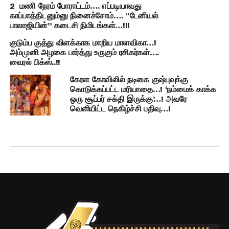
2 மணி நேரம் போராட்டம்…. எப்படியாவது
காப்பாத்திடனும்னு நினைச்சோம்…. “டேனியல்
பாலாஜியின்” கடைசி நிமிடங்கள்…!!!
குடும்ப குத்து விளக்காக மாறிய மாளவிகா…!
அம்முனி அழகை பார்த்து உருகும் ரசிகர்கள்….
வைரல் பிக்ஸ்..!!
கேரள கோவிலில் நடிகை குஷ்புவுக்கு
கொடுக்கப்பட்ட மரியாதை…! ‘நம்மைக் காக்க
ஒரு சூப்பர் சக்தி இருக்கு’…! அவரே
வெளியிட்ட நெகிழ்ச்சி பதிவு…!