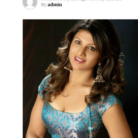
By
admin