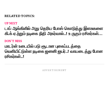
RELATED TOPICS:
UP NEXT
டாப் ஆங்கிளில் அது தெரிய போஸ் கொடுத்து இளசுகளை
கி.க் ஏ.ற்றும் நடிகை நிதி அகர்வால்..! உ ருகும் ரசிகர்கள்…
DON'T MISS
மாடர்ன் உடையில் படு சூடான புகைப்படத்தை
வெளியிட்டுள்ள நடிகை ஜனனி ஐயர்..! வாயடைத்து போன
ரசிகர்கள்..!
ADVERTISEMENT