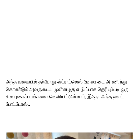
அந்த வகையில் தற்போது ஸ்ட்ராப்லெஸ் மே லா டை அ ணி ந்து
கொண்டும் அவருடைய முன்னழகு எ டு ப்பாக தெரியும்படி ஒரு
சில புகைப்படங்களை வெளியிட்டுள்ளார், இதோ அந்த ஹாட்
போட்டோஸ்..