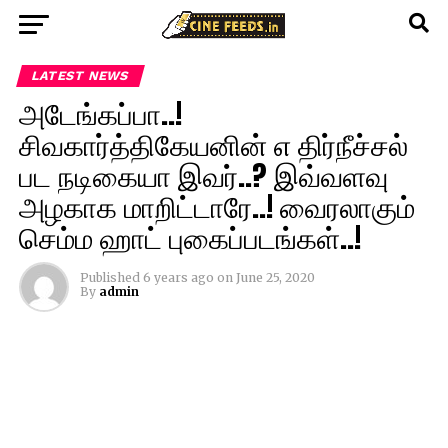
LATEST NEWS
அடேங்கப்பா..!
சிவகார்த்திகேயனின் எ திர்நீச்சல்
பட நடிகையா இவர்..? இவ்வளவு
அழகாக மாறிட்டாரே..! வைரலாகும்
செம்ம ஹாட் புகைப்படங்கள்..!
Published
6 years ago
on
June 25, 2020
By
admin