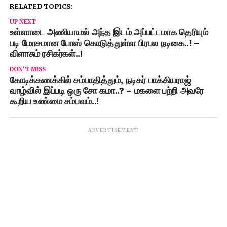
RELATED TOPICS:
UP NEXT
உள்ளாடை அணியாமல் அந்த இடம் அப்பட்டமாக தெரியும்
படி மோசமான போஸ் கொடுத்துள்ள பிரபல நடிகை..! –
விளாசும் ரசிகர்கள்..!
DON'T MISS
கோடிக்கணக்கில் சம்பாதித்தும், நடிகர் பாக்கியராஜ்
வாழ்வில் இப்படி ஒரு சோ கமா..? – மகளை பற்றி அவரே
கூறிய உண்மை சம்பவம்..!
ADVERTISEMENT