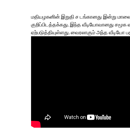
மதியழகனின் இறுதி ச டங்கானது இன்று மால
குறிப்பிடத்தக்கது. இந்த வீடியோவானது சம
ஏற்படுத்தியுள்ளது. வைரலாகும் அந்த வீடியோ 