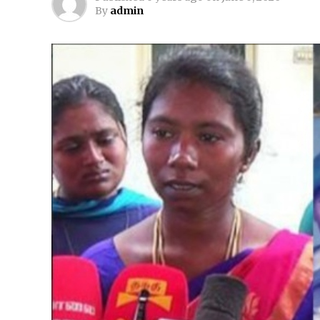
By
admin