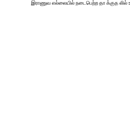
இராணுவ எல்லையில் நடைபெற்ற தா க்குத லில் உ 