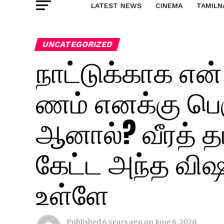
LATEST NEWS
CINEMA
TAMILN
UNCATEGORIZED
நாட்டுக்காக என
ணம் எனக்கு பெர
ஆனால்? வீரத் 
கேட்ட அந்த விஷய
உள்ளே
Published
6 years ago
on
June 6, 2020