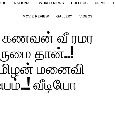
ADU
NATIONAL
WORLD NEWS
POLITICS
CRIME
MOVIE REVIEW
GALLERY
VIDEOS
் கணவன் வீ ரமர
ுமை தான்..!
தமிழன் மனைவி
ம்..! வீடியோ