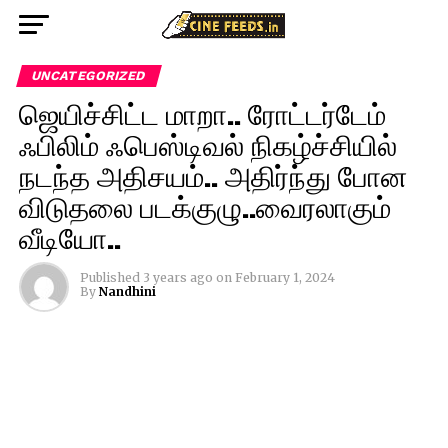
UNCATEGORIZED
ஜெயிச்சிட்ட மாறா.. ரோட்டர்டேம்
ஃபிலிம் ஃபெஸ்டிவல் நிகழ்ச்சியில்
நடந்த அதிசயம்.. அதிர்ந்து போன
விடுதலை படக்குழு..வைரலாகும்
வீடியோ..
Published
3 years ago
on
February 1, 2024
By
Nandhini