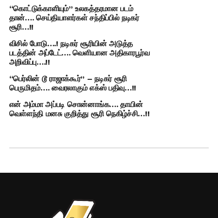
“கொட்டுக்காளியும்” உலகத்தரமான படம்
தான்…. செய்தியாளர்கள் சந்திப்பில் நடிகர்
சூரி…!!
விசில் போடு….! நடிகர் சூரியின் அடுத்த
படத்தின் அப்டேட்…. வெளியான அதிகாரபூர்வ
அறிவிப்பு….!!
“பெர்லின் டூ ராஜாக்கூர்” – நடிகர் சூரி
பெருமிதம்…. வைரலாகும் எக்ஸ் பதிவு…!!
என் அம்மா அப்படி சொன்னாங்க…. தாயின்
வெள்ளந்தி மனசு குறித்து சூரி நெகிழ்ச்சி…!!