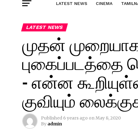
LATEST NEWS
CINEMA
TAMILN
LATEST NEWS
முதன் முறையா
புகைப்படத்தை வெ
– என்ன கூறியுள்ள
குவியும் லைக்குக
Published
6 years ago
on
May 8, 2020
By
admin