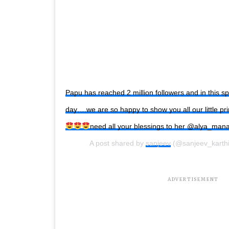
Papu has reached 2 million followers and in this sp
day….we are so happy to show you all our little pr
need all your blessings to her @alya_man
A post shared by
sanjeev
(@sanjeev_karth
ADVERTISEMENT