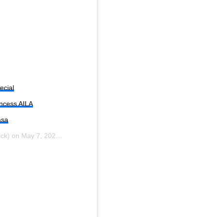
ecial
incess AILA
asa
ick) on
May 7, 2020 at 8:43am PDT