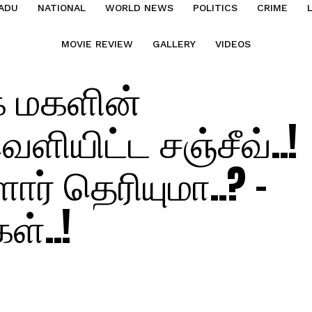
ADU
NATIONAL
WORLD NEWS
POLITICS
CRIME
MOVIE REVIEW
GALLERY
VIDEOS
க மகளின்
ளியிட்ட சஞ்சீவ்..!
ார் தெரியுமா..? –
ள்..!