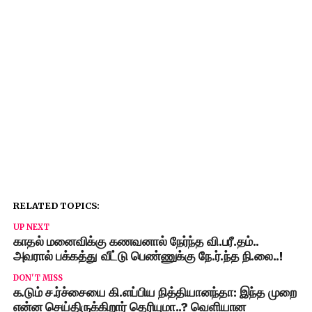
RELATED TOPICS:
UP NEXT
காதல் மனைவிக்கு கணவனால் நேர்ந்த வி.பரீ.தம்..
அவரால் பக்கத்து வீட்டு பெண்ணுக்கு நே.ர்.ந்த நி.லை..!
DON'T MISS
க.டும் ச.ர்ச்சையை கி.ளப்பிய நித்தியானந்தா: இந்த முறை
என்ன செய்திருக்கிறார் தெரியுமா..? வெளியான