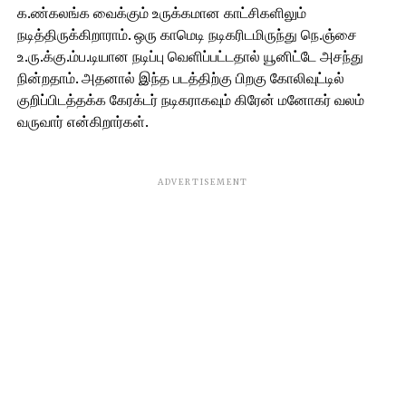
க.ண்கலங்க வைக்கும் உருக்கமான காட்சிகளிலும்
நடித்திருக்கிறாராம். ஒரு காமெடி நடிகரிடமிருந்து நெ.ஞ்சை
உ.ரு.க்கு.ம்ப.டியான நடிப்பு வெளிப்பட்டதால் யூனிட்டே அசந்து
நின்றதாம். அதனால் இந்த படத்திற்கு பிறகு கோலிவுட்டில்
குறிப்பிடத்தக்க கேரக்டர் நடிகராகவும் கிரேன் மனோகர் வலம்
வருவார் என்கிறார்கள்.
ADVERTISEMENT