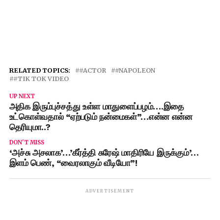
RELATED TOPICS:
#ACTOR
#NAPOLEON
#TIK TOK VIDEO
UP NEXT
அதிக இரும்புச்சத்து உள்ள மாதுளைப்பழம்….இதை
உட்கொள்வதால் “ஏற்படும் நன்மைகள்”…என்ன என்ன
தெரியுமா..?
DON'T MISS
‘அச்சு அசலாக’…’கீர்த்தி சுரேஷ் மாதிரியே இருக்கும்’…
இளம் பெண், “வைரலாகும் வீடியோ”!
ADVERTISEMENT