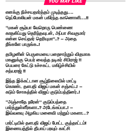
YOU MAY LIKE
எனக்கு நிச்சயதார்த்தம் முடிந்தது….
நெப்போலியன் மகன் பகிர்ந்த காணொளி….!!
“மகன் சூர்யா வேறொரு பெண்ணை
காதலிப்பது தெரிந்தவுடன், அப்பா சிவகுமார்
என்ன செய்தார் தெரியுமா”..? – அதை
நீங்களே பாருங்க..!
தமிழனின் பெருமையை பறைசாற்றும் விதமாக
மகனுக்கு பெயர் வைத்த நடிகர் சிபிராஜ் !!
பெயரை கேட்டு உச்சகட்ட மகிழ்ச்சியில்
சத்யராஜ் !!
இந்த இக்கட்டான சூழ்நிலையில் மாட்டி
கொண்ட தளபதி விஜய் மகன் சஞ்சய்..! –
கடும் சோகத்தில் விஜய் குடும்பத்தினர்..!
“அஞ்சாதே நரேன்” குடும்பத்தை
பார்த்துள்ளீர்களா..? அடேங்கப்பா..! –
இவ்வளவு அழகிய மனைவி மற்றும் மகளா…?
பார்ட்டியில் தளபதி விஜய் போட்ட குத்தாட்டம்!
இணையத்தில் தீயாய் பரவும் காட்சி