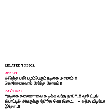
RELATED TOPICS:
UP NEXT
அடுத்த பலி! பழம்பெரும் நடிகை ம ரணம் !!
கொரோனாவால் நேர்ந்த சோகம் !!
DON'T MISS
“நடிகை சுனைனாவை க டிக்க வந்த நாய்”..!! ஷூ ட்டிங்
ஸ்பாட்டில் அவருக்கு நேர்ந்த கொ டுமை..!! – அந்த வீடியோ
இதோ..!!