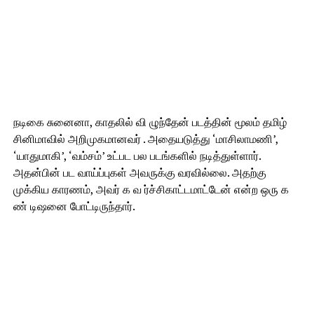
நடிகை சுனைனா, காதலில் வி ழுந்தேன் படத்தின் மூலம் தமிழ்
சினிமாவில் அறிமுகமானவர் . அதையடுத்து ‘மாசிலாமணி’,
‘யாதுமாகி’, ‘வம்சம்’ உட்பட பல படங்களில் நடித்துள்ளார்.
அதன்பின் பட வாய்ப்புகள் அவருக்கு வரவில்லை. அதற்கு
முக்கிய காரணம், அவர் க வ ர்ச்சிகாட்டமாட்டேன் என்ற ஒரு க
ண் டிஷனை போட்டிருந்தார்.