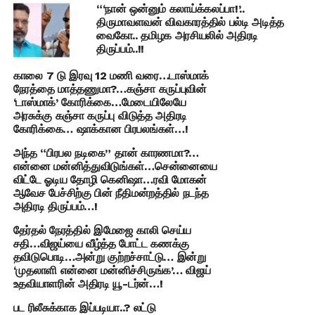
“‘நான் ஒன்னும் கலாய்க்கலப்பா!’..
திருமாவளவன் விவகாரத்தில் பல்டி அடித்த
வைகோ.. தமிழக அரசியலில் அதிரடி
திருப்பம்..!!
காலை 7 டு இரவு 12 மணி வரை…டாஸ்மாக்
நேரத்தை மாத்தணுமா?…கஞ்சா கருப்புவின்
‘டாஸ்மாக்’ கோரிக்கை…மேடையிலேயே
அரசுக்கு கஞ்சா கருப்பு விடுத்த அதிரடி
கோரிக்கை… ஷாக்கான பிரபலங்கள்…!
அந்த “பிரபல நடிகை” தான் காரணமா?…
என்னை மன்னித்துவிடுங்கள்…சென்னையை
விட்டே ஓடிய தோழி கெனிஷா…ரவி மோகன்
ஆவேச பேச்சிற்கு பின் நீதிமன்றத்தில் நடந்த
அதிரடி திருப்பம்…!
தேர்தல் நேரத்தில் இமேஜை காலி செய்ய
சதி…விஜய்யை வீழ்த்த போட்ட கணக்கு
தவிடுபொடி…அன்று குற்றச்சாட்டு… இன்று
‘முதலாளி என்னை மன்னிச்சிருங்க’… விஜய்
உதவியாளரின் அதிரடி யூ-டர்ன்…!
பட ரிலீசுக்காக இப்படியா..? லட்டு