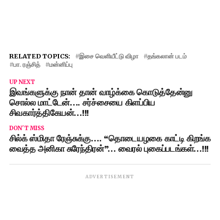
RELATED TOPICS:
இசை வெளியீட்டு விழா
தங்கலான் படம்
பா. ரஞ்சித்
மன்னிப்பு
UP NEXT
இவங்களுக்கு நான் தான் வாழ்க்கை கொடுத்தேன்னு
சொல்ல மாட்டேன்…. சர்ச்சையை கிளப்பிய
சிவகார்த்திகேயன்…!!!
DON'T MISS
சில்க் ஸ்மிதா ரேஞ்சுக்கு…. “தொடையழகை காட்டி கிறங்க
வைத்த அனிகா சுரேந்திரன்”… வைரல் புகைப்படங்கள்…!!!
ADVERTISEMENT