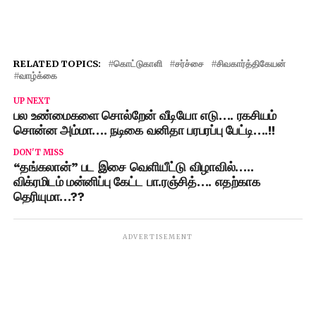
RELATED TOPICS:
கொட்டுகாளி
சர்ச்சை
சிவகார்த்திகேயன்
வாழ்க்கை
UP NEXT
பல உண்மைகளை சொல்றேன் வீடியோ எடு…. ரகசியம்
சொன்ன அம்மா…. நடிகை வனிதா பரபரப்பு பேட்டி….!!
DON'T MISS
“தங்கலான்” பட இசை வெளியீட்டு விழாவில்…..
விக்ரமிடம் மன்னிப்பு கேட்ட பா.ரஞ்சித்…. எதற்காக
தெரியுமா…??
ADVERTISEMENT