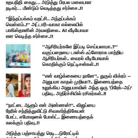
உதயநிதி கைது… அடுத்து பிரபல மலையாள
நடிகர்… மீண்டும் வெடித்தது சர்ச்சை..!!
“இந்தப்பக்கம் வறட்சி.. அந்தப்பக்கம்
வெள்ளம்..!” அட்டாரி-வாகா எல்லையில்
பாகிஸ்தானின் அவலநிலை.. AI வீடியோவா
என வெடித்த சர்ச்சை..!!
“ஆசிரியர்களே இப்படி செய்யலாமா..?”
வகுப்பறையை டான்ஸ் ஃப்ளோராக மாற்றிய
ஆசிரியர்கள்.. வைரல் வீடியோவால்
கொதிக்கும் நெட்டிசன்கள்..!!
“என் வாழ்க்கையை நானே”.. துருவ் விக்ரம் –
அனுபமா காதல் முறிவா?.. இணையத்தை
உலுக்கிய அனுபமாவின் அந்த ஒரு ‘பிரேக்-அப்’
பதிவு.. அதிர்ச்சியில் ரசிகர்கள்..!!
“நாட்டை ஆளும் என் அண்ணன்!”.. விஜய்யை
நேரில் சந்தித்துவிட்டு சிவகார்த்திகேயன்
போட்ட எமோஷனல் போஸ்ட்.. இணையத்தைக்
கலக்கும் பதிவு..!!
அடுத்த பஞ்சாயத்து ரெடி…டுரோட்டில்