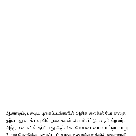
ஆனாலும், பழைய புகைப்படங்களில் அதிக லைக்ஸ் போ னதை
தற்போது லாக் டவுனில் நடிகைகள் வெ ளியிட்டு வருகின்றனர்.
அந்த வகையில் தற்போது ஆத்மிகா மேலாடையை கா ட்டியவாறு
போஸ் கொடுத்த புகைப்படம் சமூக வலைத்தளத்தில் வைரலாகி