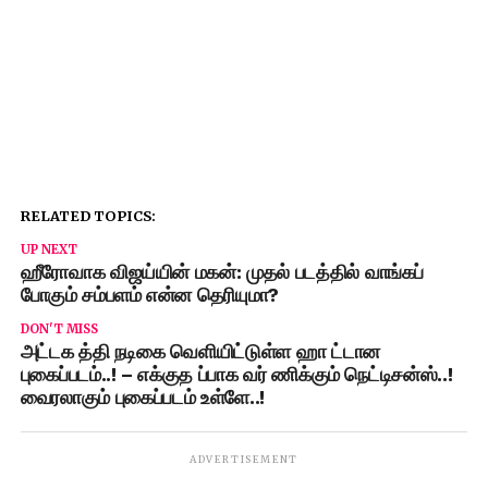
RELATED TOPICS:
UP NEXT
ஹீரோவாக விஜய்யின் மகன்: முதல் படத்தில் வாங்கப்
போகும் சம்பளம் என்ன தெரியுமா?
DON'T MISS
அட்டக த்தி நடிகை வெளியிட்டுள்ள ஹா ட்டான
புகைப்படம்..! – எக்குத ப்பாக வர் ணிக்கும் நெட்டிசன்ஸ்..!
வைரலாகும் புகைப்படம் உள்ளே..!
ADVERTISEMENT